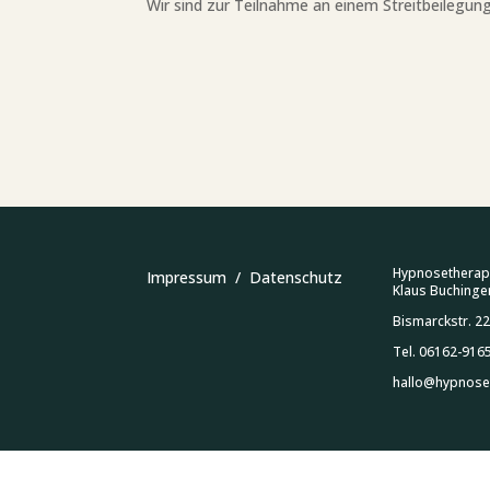
Wir sind zur Teilnahme an einem Streitbeilegung
Hypnosetherape
Impressum
/
Datenschutz
Klaus Buching
Bismarckstr. 2
Tel. 06162-916
hallo@hypnoset