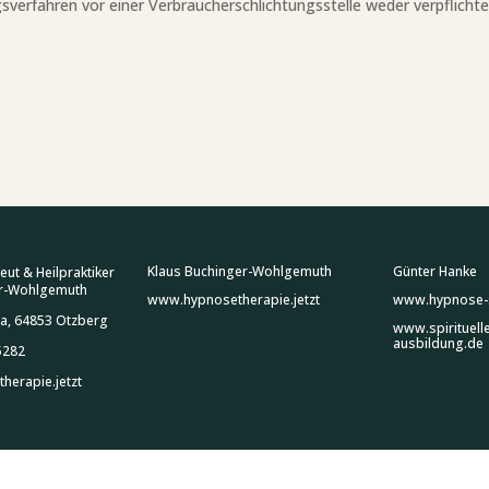
sverfahren vor einer Verbraucherschlichtungsstelle weder verpflichte
Klaus Buchinger-Wohlgemuth
Günter Hanke
ut & Heilpraktiker
er-Wohlgemuth
www.hypnosetherapie.jetzt
www.hypnose-sp
2a, 64853 Otzberg
www.spirituell
ausbildung.de
5282
herapie.jetzt